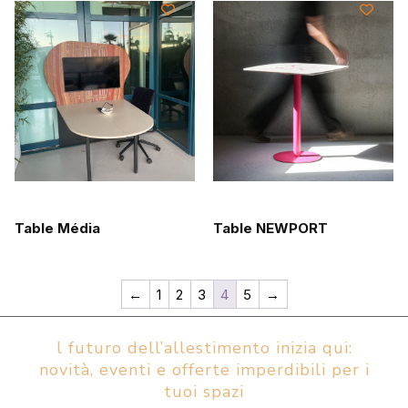
Table Média
Table NEWPORT
←
1
2
3
4
5
→
l futuro dell’allestimento inizia qui:
novità, eventi e offerte imperdibili per i
tuoi spazi