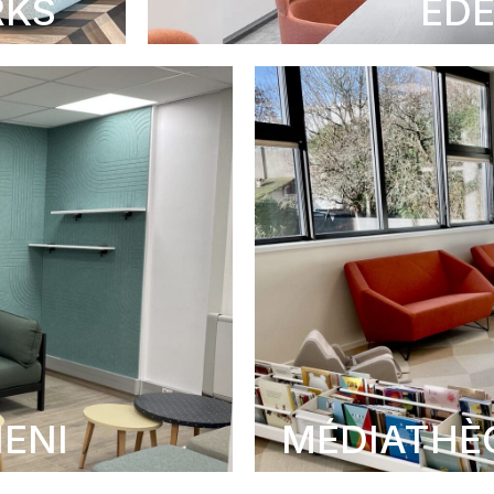
RKS
ED
IENI
MÉDIATHÈQ