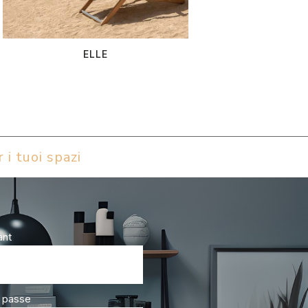
ELLE
 i tuoi spazi
ant
 passe