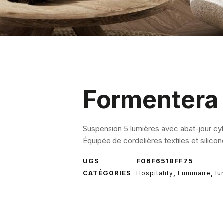
Formentera
Suspension 5 lumières avec abat-jour cyl
Équipée de cordelières textiles et silicone
UGS
F06F651BFF75
CATÉGORIES
,
,
Hospitality
Luminaire
lu