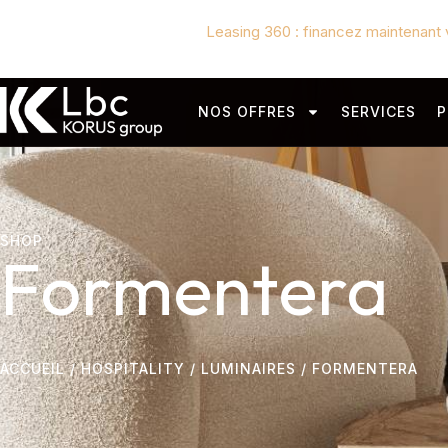
Leasing 360 : financez maintenant 
NOS OFFRES
SERVICES
P
SHOP
Formentera
ACCUEIL
/
HOSPITALITY
/
LUMINAIRES
/ FORMENTERA