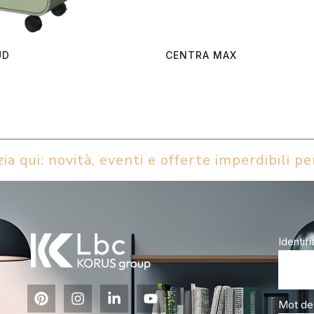
UD
CENTRA MAX
ia qui: novità, eventi e offerte imperdibili per
Identifi
Mot de