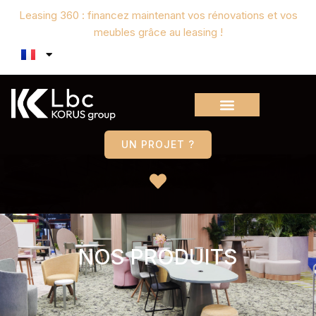
Leasing 360 : financez maintenant vos rénovations et vos
meubles grâce au leasing !
UN PROJET ?
NOS PRODUITS