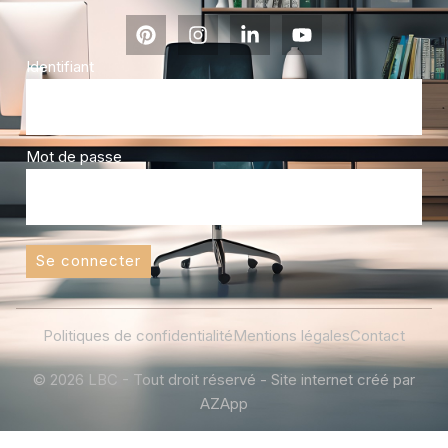
Identifiant
Mot de passe
Se connecter
Politiques de confidentialité
Mentions légales
Contact
© 2026 LBC - Tout droit réservé - Site internet créé par
AZApp