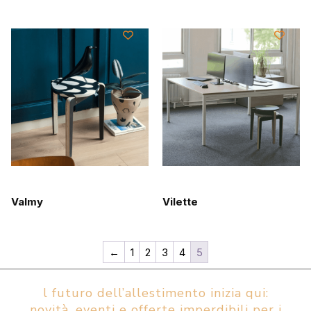
Valmy
Vilette
←
1
2
3
4
5
l futuro dell’allestimento inizia qui:
novità, eventi e offerte imperdibili per i