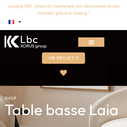
Leasing 360 : financez maintenant vos rénovations et vos
meubles grâce au leasing !
UN PROJET ?
SHOP
Table basse Laia