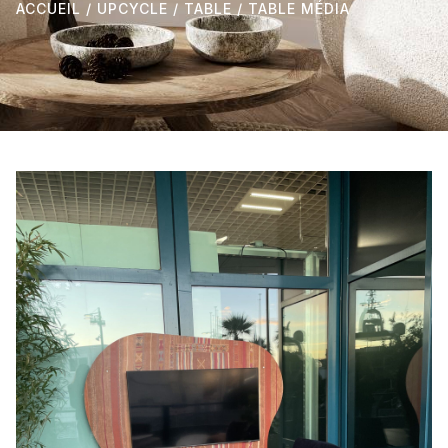
ACCUEIL
/
UPCYCLE
/
TABLE
/ TABLE MÉDIA