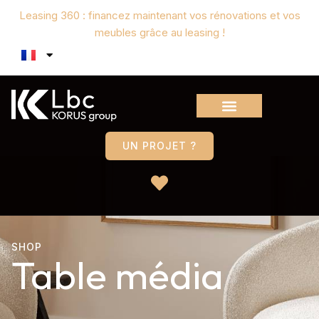
Leasing 360 : financez maintenant vos rénovations et vos
meubles grâce au leasing !
UN PROJET ?
SHOP
Table média