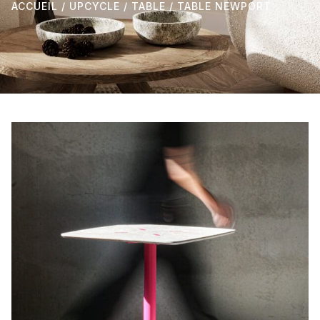
ACCUEIL
/
UPCYCLE
/
TABLE
/ TABLE NEWPORT