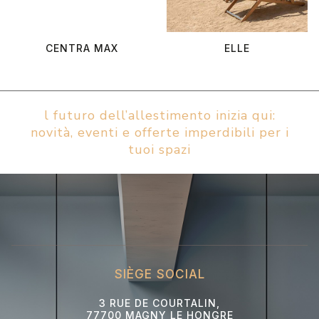
CENTRA MAX
ELLE
l futuro dell’allestimento inizia qui:
novità, eventi e offerte imperdibili per i
tuoi spazi
SIÈGE SOCIAL
3 RUE DE COURTALIN,
77700 MAGNY LE HONGRE