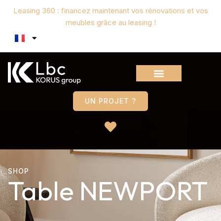
Leasing 360 : financez maintenant vos rénovations et vos
meubles grâce au leasing !
UN PROJET ?
SHOP
Table NEWPORT