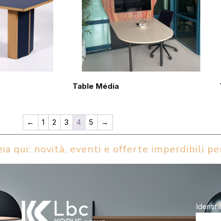
Table Média
←
1
2
3
4
5
→
ia qui: novità, eventi e offerte imperdibili per
Identifi