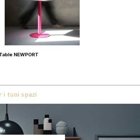
Table NEWPORT
 i tuoi spazi
ant