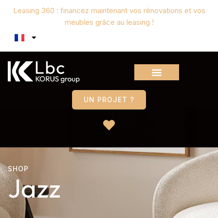
Leasing 360 : financez maintenant vos rénovations et vos
meubles grâce au leasing !
UN PROJET ?
SHOP
Jazz