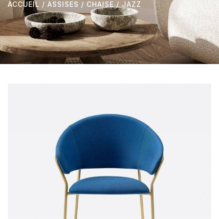
ACCUEIL
/
ASSISES
/
CHAISE
/ JAZZ