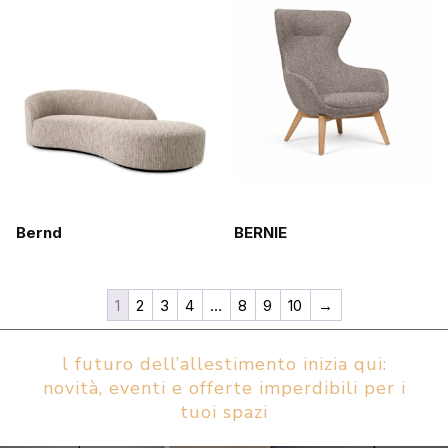
Bernd
BERNIE
1
2
3
4
…
8
9
10
→
l futuro dell’allestimento inizia qui:
novità, eventi e offerte imperdibili per i
tuoi spazi