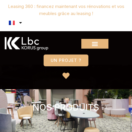
Leasing 360 : financez maintenant vos rénovations et vos
meubles grâce au leasing !
UN PROJET ?
NOS PRODUITS