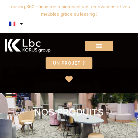
Leasing 360 : financez maintenant vos rénovations et vos
meubles grâce au leasing !
UN PROJET ?
NOS PRODUITS