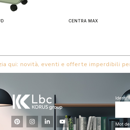
UD
CENTRA MAX
ia qui: novità, eventi e offerte imperdibili per
Identifi
Mot de