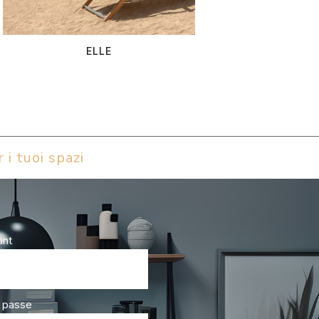
ELLE
 i tuoi spazi
ant
 passe