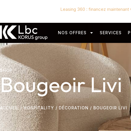
Leasing 360 : financez maintenant 
NOS OFFRES
SERVICES
P
SHOP
Bougeoir Livi
ACCUEIL
/
HOSPITALITY
/
DÉCORATION
/ BOUGEOIR LIVI