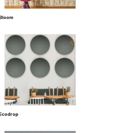
Bloom
Ecodrop