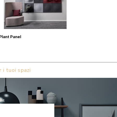
Plant Panel
 i tuoi spazi
ant