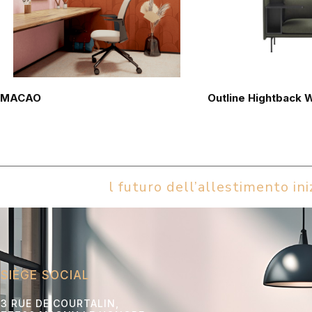
MACAO
Outline Hightback 
l futuro dell’allestimento iniz
SIÈGE SOCIAL
3 RUE DE COURTALIN,