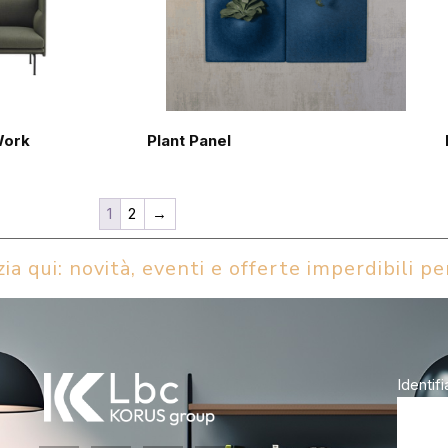
Work
Plant Panel
1
2
→
ia qui: novità, eventi e offerte imperdibili per
Identifi