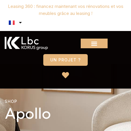
Leasing 360 : financez maintenant vos rénovations et vos
meubles grâce au leasing !
UN PROJET ?
SHOP
Apollo