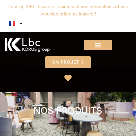
Leasing 360 : financez maintenant vos rénovations et vos
meubles grâce au leasing !
UN PROJET ?
NOS PRODUITS