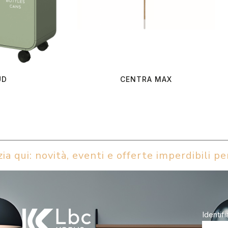
UD
CENTRA MAX
ia qui: novità, eventi e offerte imperdibili per
Identifi