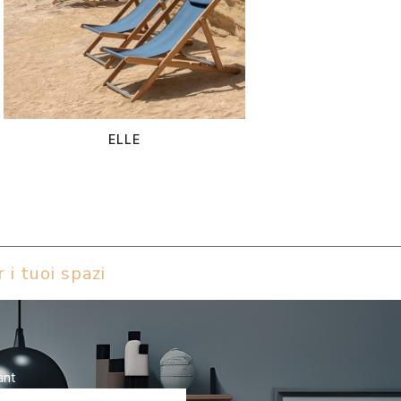
ELLE
 i tuoi spazi
ant