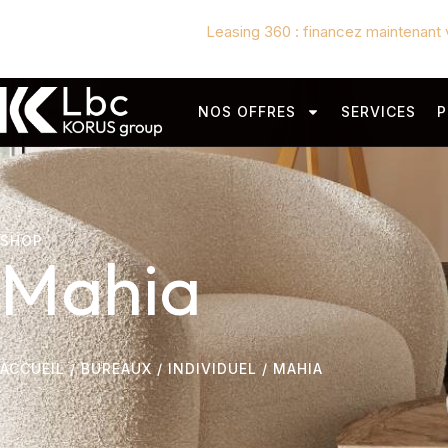
Leasing 360 : financez maintenant 
NOS OFFRES
SERVICES
P
SHOP
Mahia
ACCUEIL
/
BUREAUX
/
INDIVIDUEL
/ MAHIA