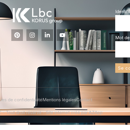
Identifi
Mot de
Se c
ques de confidentialité
Mentions légales
Contact
- Tout droit réservé - Site internet créé par AZApp