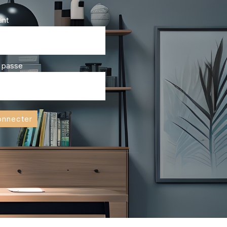
ant
 passe
onnecter