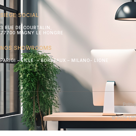
SIÈGE SOCIAL
3 RUE DE COURTALIN,
77700 MAGNY LE HONGRE
NOS SHOWROOMS
PARIGI – LILLE – BORDEAUX – MILANO- L
IONE
Politi
© 2026 LBC 