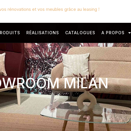
vos rénovations et vos meubles grâce au leasing !
RODUITS
RÉALISATIONS
CATALOGUES
A PROPOS
OWROOM MILAN