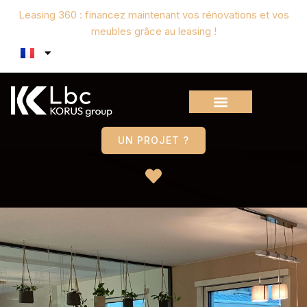
Leasing 360 : financez maintenant vos rénovations et vos
meubles grâce au leasing !
UN PROJET ?