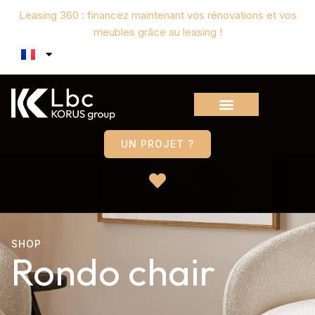
Leasing 360 : financez maintenant vos rénovations et vos
meubles grâce au leasing !
UN PROJET ?
SHOP
Rondo chair