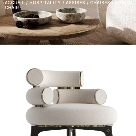
ACCUEIL
/
HOSPITALITY
/
ASSISES
/
CHAISES
/ RONDO
CHAIR