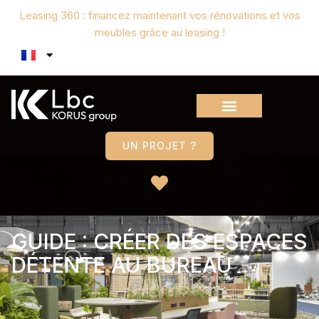
Leasing 360 : financez maintenant vos rénovations et vos
meubles grâce au leasing !
UN PROJET ?
GUIDE : CRÉER DES ESPACES
DÉTENTE AU BUREAU