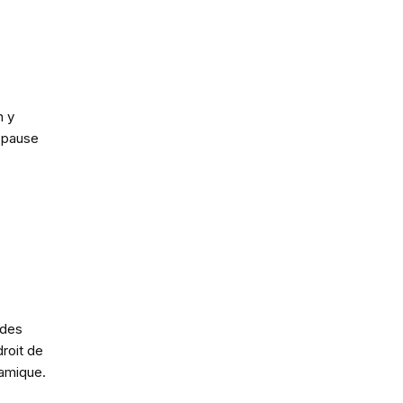
n y
 pause
 des
roit de
namique.