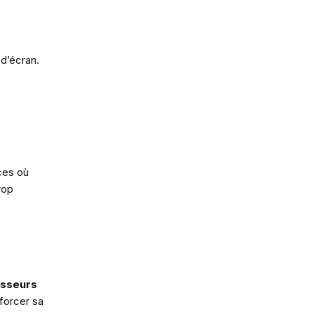
 d’écran.
ces où
rop
isseurs
forcer sa