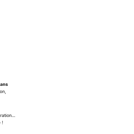
sans
on,
oration…
 !