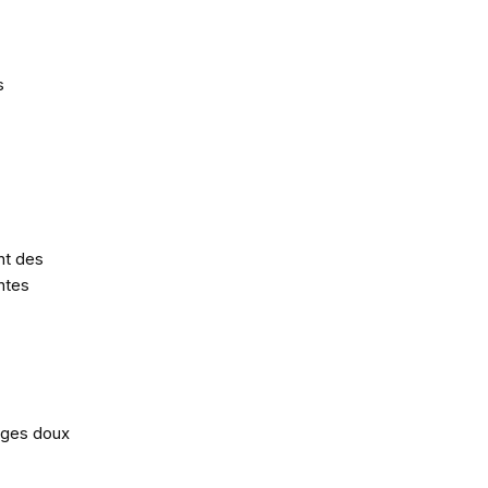
s
nt des
antes
ages doux