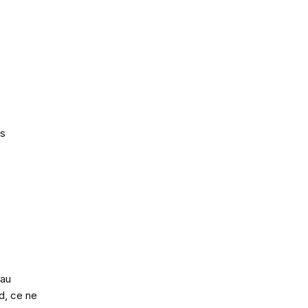
ns
 au
nd, ce ne