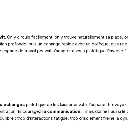
it.
On y circule facilement, on y trouve naturellement sa place, o
on profonde, puis un échange rapide avec un collègue, puis une
espace de travail pouvait s’adapter à vous plutôt que l’inverse ?
es échanges
plutôt que de les laisser envahir l’espace. Prévoyez
entration. Encouragez
la
communication
… mais donnez aussi le d
ilibre : trop d’interactions fatigue, trop d’isolement freine la dy