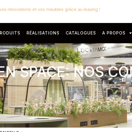
vos rénovations et vos meubles grâce au leasing !
RODUITS
RÉALISATIONS
CATALOGUES
A PROPOS
N SPACE: NOS CO