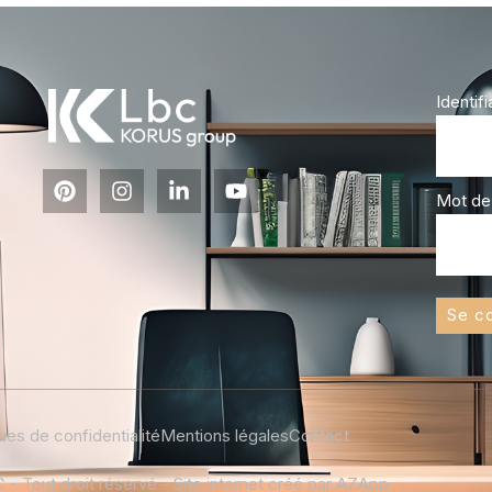
Identifi
Mot de
Se c
ques de confidentialité
Mentions légales
Contact
- Tout droit réservé - Site internet créé par AZApp