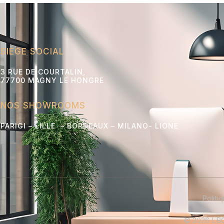
SIÈGE SOCIAL
3 RUE DE COURTALIN,
77700 MAGNY LE HONGRE
NOS SHOWROOMS
PARIGI – LILLE – BORDEAUX – MILANO- L
IONE
Politi
© 2026 LBC 