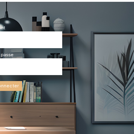
ant
 passe
onnecter