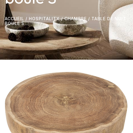
ACCUEIL
/
HOSPITALITY
/
CHAMBRE
/ TABLE DE NUIT
BOULE S