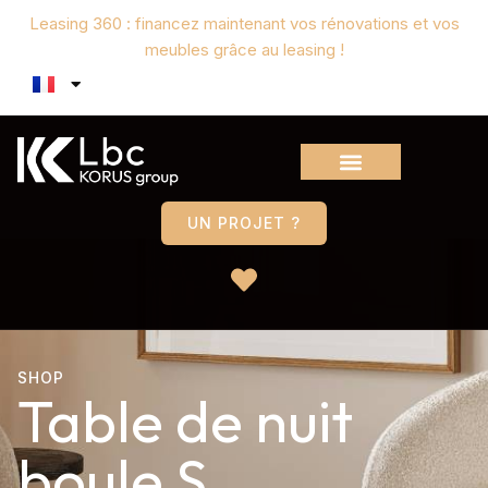
Leasing 360 : financez maintenant vos rénovations et vos
meubles grâce au leasing !
UN PROJET ?
SHOP
Table de nuit
boule S