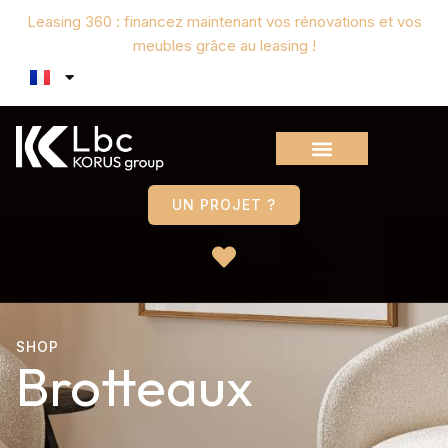
Leasing 360 : financez maintenant vos rénovations et vos
meubles grâce au leasing !
UN PROJET ?
SHOP
Brotteaux