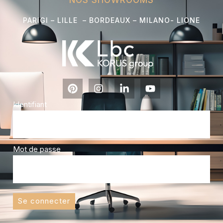
NOS SHOWROOMS
PARIGI – LILLE – BORDEAUX – MILANO- L
IONE
Identifiant
Mot de passe
Se connecter