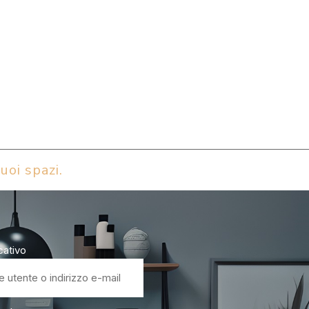
uoi spazi.
icativo