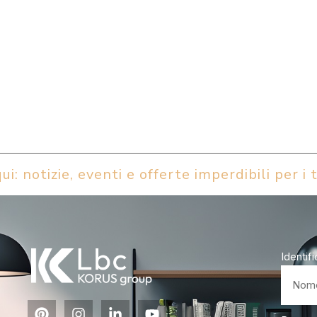
ui: notizie, eventi e offerte imperdibili per i t
Identif