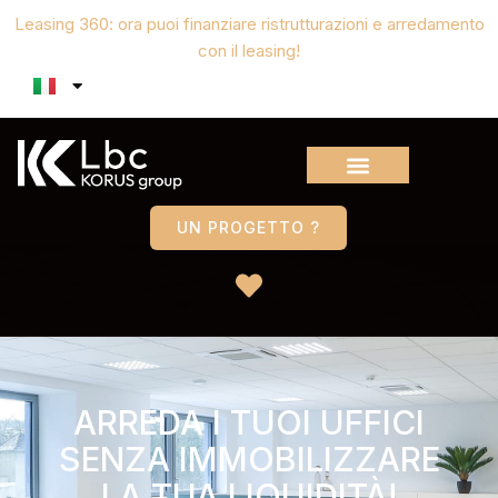
Leasing 360: ora puoi finanziare ristrutturazioni e arredamento
con il leasing!
UN PROGETTO ?
ARREDA I TUOI UFFICI
SENZA IMMOBILIZZARE
LA TUA LIQUIDITÀ!