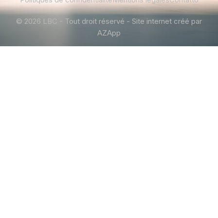
© 2026 LBC - Tout droit réservé - Site internet créé par
AZApp